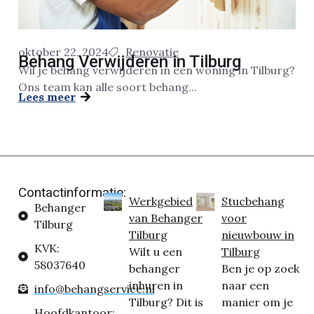
oktober 22, 2024
Renovatie
Behang Verwijderen in Tilburg
Wil je behang verwijderen in een woning in Tilburg?
Ons team kan alle soort behang...
Lees meer
Contactinformatie:
Werkgebied
Stucbehang
Behanger
van Behanger
voor
Tilburg
Tilburg
nieuwbouw in
KVK:
Wilt u een
Tilburg
58037640
behanger
Ben je op zoek
inhuren in
naar een
info@behangservice.nl
Tilburg? Dit is
manier om je
Hoofdkantoor: