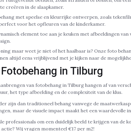
oor rustgevende beelden, zoals stranden of bossen, om ee
te creëren in de slaapkamer.
behang met speelse en kleurrijke ontwerpen, zoals tekenfil
 perfect voor het opfleuren van de kinderkamer.
ynamisch element toe aan je keuken met afbeeldingen van v
sign.
ning maar weet je niet of het haalbaar is? Onze foto behan
n altijd eens vrijblijvend met je kijken naar de mogelijkh
 Fotobehang in Tilburg
aanbrengen van fotobehang in Tilburg hangen af van versch
ur, het type afbeelding en de complexiteit van de klus.
der zijn dan traditioneel behang vanwege de maatwerkasp
rengen, maar de visuele impact maakt het een waardevolle in
ale professionals om een duidelijk beeld te krijgen van de 
e actie? Wij vragen momenteel €17 per m2!