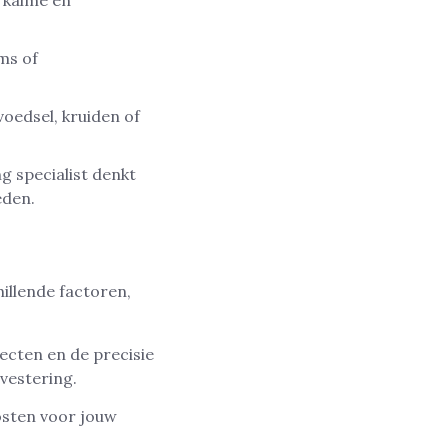
n kalme en
ms of
oedsel, kruiden of
g specialist denkt
eden.
illende factoren,
ecten en de precisie
vestering.
kosten voor jouw