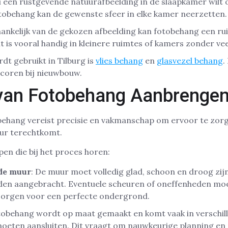
nu een rustgevende natuurafbeelding in de slaapkamer wilt 
tobehang kan de gewenste sfeer in elke kamer neerzetten.
hankelijk van de gekozen afbeelding kan fotobehang een ru
Dit is vooral handig in kleinere ruimtes of kamers zonder veel
dt gebruikt in Tilburg is
vlies behang
en
glasvezel behang
.
coren bij nieuwbouw.
van Fotobehang Aanbrengen 
ehang vereist precisie en vakmanschap om ervoor te zorg
uur terechtkomt.
en die bij het proces horen:
de muur
: De muur moet volledig glad, schoon en droog zij
den aangebracht. Eventuele scheuren of oneffenheden m
orgen voor een perfecte ondergrond.
tobehang wordt op maat gemaakt en komt vaak in verschil
oeten aansluiten. Dit vraagt om nauwkeurige planning en 