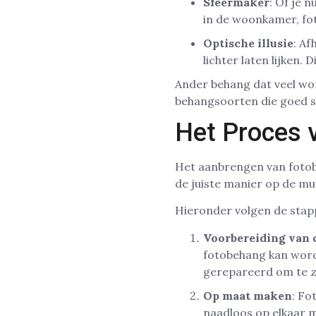
Sfeermaker
: Of je 
in de woonkamer, fo
Optische illusie
: Af
lichter laten lijken. 
Ander behang dat veel wor
behangsoorten die goed s
Het Proces 
Het aanbrengen van fotob
de juiste manier op de m
Hieronder volgen de stapp
Voorbereiding van 
fotobehang kan wor
gerepareerd om te z
Op maat maken
: Fo
naadloos op elkaar m