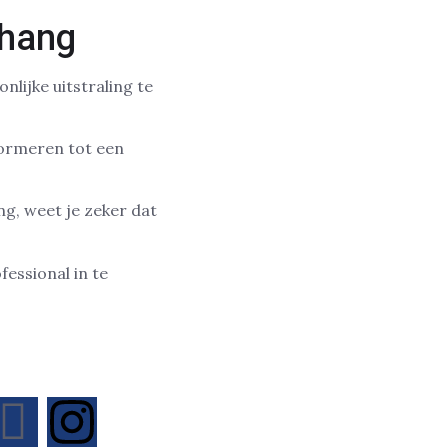
ehang
lijke uitstraling te
sformeren tot een
g, weet je zeker dat
essional in te