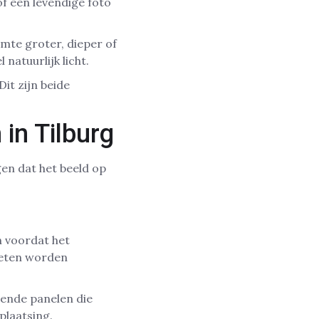
of een levendige foto
imte groter, dieper of
 natuurlijk licht.
 Dit zijn beide
in Tilburg
en dat het beeld op
n voordat het
oeten worden
lende panelen die
plaatsing.