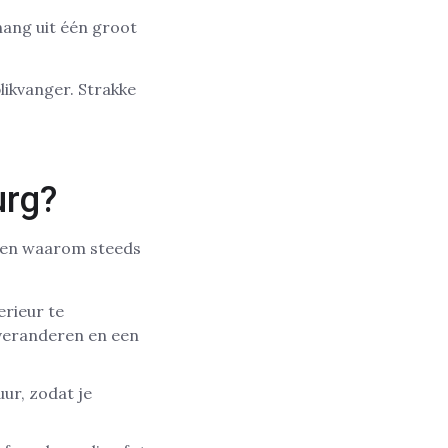
hang uit één groot
likvanger. Strakke
urg?
enen waarom steeds
rieur te
g veranderen en een
ur, zodat je