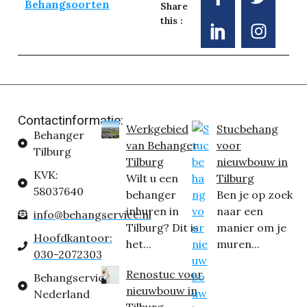
Behangsoorten
Share
this :
Contactinformatie:
Werkgebied
Stucbehang
Behanger
van Behanger
voor
Tilburg
Tilburg
nieuwbouw in
KVK:
Wilt u een
Tilburg
58037640
behanger
Ben je op zoek
inhuren in
naar een
info@behangservice.nl
Tilburg? Dit is
manier om je
Hoofdkantoor:
het...
muren...
030-2072303
Renostuc voor
Behangservice
nieuwbouw in
Nederland