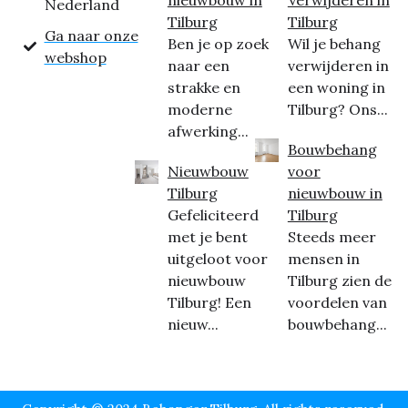
Nederland
Tilburg
Tilburg
Ga naar onze
Ben je op zoek
Wil je behang
webshop
naar een
verwijderen in
strakke en
een woning in
moderne
Tilburg? Ons...
afwerking...
Bouwbehang
Nieuwbouw
voor
Tilburg
nieuwbouw in
Gefeliciteerd
Tilburg
met je bent
Steeds meer
uitgeloot voor
mensen in
nieuwbouw
Tilburg zien de
Tilburg! Een
voordelen van
nieuw...
bouwbehang...