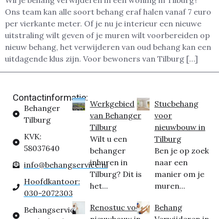
Wil je behang verwijderen in een woning in Tilburg?
Ons team kan alle soort behang eraf halen vanaf 7 euro
per vierkante meter. Of je nu je interieur een nieuwe
uitstraling wilt geven of je muren wilt voorbereiden op
nieuw behang, het verwijderen van oud behang kan een
uitdagende klus zijn. Voor bewoners van Tilburg […]
Contactinformatie:
Werkgebied
Stucbehang
Behanger
van Behanger
voor
Tilburg
Tilburg
nieuwbouw in
KVK:
Wilt u een
Tilburg
58037640
behanger
Ben je op zoek
inhuren in
naar een
info@behangservice.nl
Tilburg? Dit is
manier om je
Hoofdkantoor:
het...
muren...
030-2072303
Renostuc voor
Behang
Behangservice
nieuwbouw in
Verwijderen in