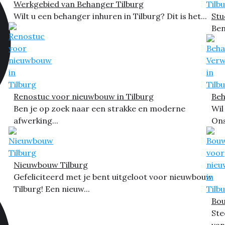
Werkgebied van Behanger Tilburg
Wilt u een behanger inhuren in Tilburg? Dit is het...
Stu
Ben
Renostuc voor nieuwbouw in Tilburg
Beh
Ben je op zoek naar een strakke en moderne
Wil
afwerking...
Ons
Nieuwbouw Tilburg
Gefeliciteerd met je bent uitgeloot voor nieuwbouw
Tilburg! Een nieuw...
Bou
Ste