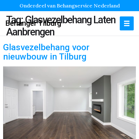
Onderdeel van Behangservice Nederland
Tag:
Glasvezelbehang Laten
Behanger Tilburg
Aanbrengen
Glasvezelbehang voor
nieuwbouw in Tilburg