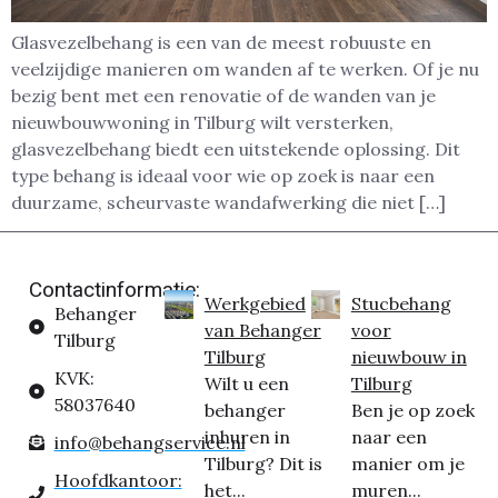
Glasvezelbehang is een van de meest robuuste en
veelzijdige manieren om wanden af te werken. Of je nu
bezig bent met een renovatie of de wanden van je
nieuwbouwwoning in Tilburg wilt versterken,
glasvezelbehang biedt een uitstekende oplossing. Dit
type behang is ideaal voor wie op zoek is naar een
duurzame, scheurvaste wandafwerking die niet […]
Contactinformatie:
Werkgebied
Stucbehang
Behanger
van Behanger
voor
Tilburg
Tilburg
nieuwbouw in
KVK:
Wilt u een
Tilburg
58037640
behanger
Ben je op zoek
inhuren in
naar een
info@behangservice.nl
Tilburg? Dit is
manier om je
Hoofdkantoor:
het...
muren...