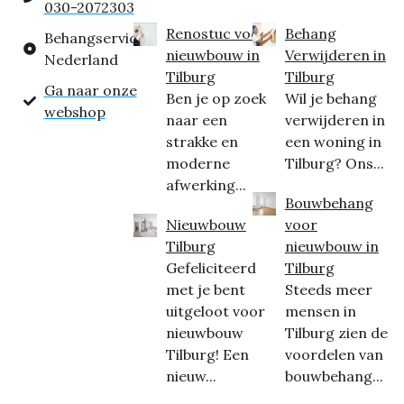
030-2072303
Renostuc voor
Behang
Behangservice
nieuwbouw in
Verwijderen in
Nederland
Tilburg
Tilburg
Ga naar onze
Ben je op zoek
Wil je behang
webshop
naar een
verwijderen in
strakke en
een woning in
moderne
Tilburg? Ons...
afwerking...
Bouwbehang
Nieuwbouw
voor
Tilburg
nieuwbouw in
Gefeliciteerd
Tilburg
met je bent
Steeds meer
uitgeloot voor
mensen in
nieuwbouw
Tilburg zien de
Tilburg! Een
voordelen van
nieuw...
bouwbehang...