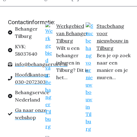
Contactinformatie:
Werkgebied
Stucbehang
Behanger
van Behanger
voor
Tilburg
Tilburg
nieuwbouw in
KVK:
Wilt u een
Tilburg
58037640
behanger
Ben je op zoek
inhuren in
naar een
info@behangservice.nl
Tilburg? Dit is
manier om je
Hoofdkantoor:
het...
muren...
030-2072303
Behangservice
Nederland
Ga naar onze
webshop