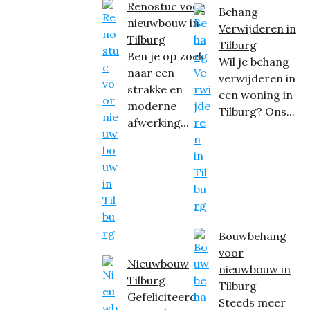
Renostuc voor
Behang
nieuwbouw in
Verwijderen in
Tilburg
Tilburg
Ben je op zoek
Wil je behang
naar een
verwijderen in
strakke en
een woning in
moderne
Tilburg? Ons...
afwerking...
Bouwbehang
voor
Nieuwbouw
nieuwbouw in
Tilburg
Tilburg
Gefeliciteerd
Steeds meer