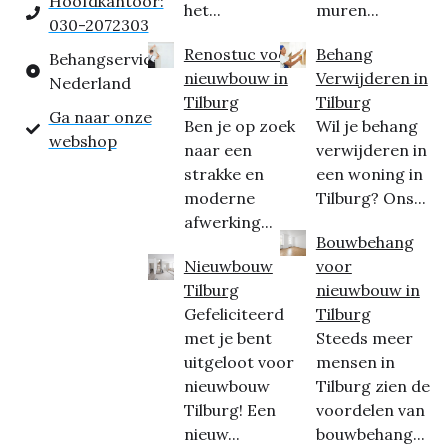
Hoofdkantoor:
het...
muren...
030-2072303
Renostuc voor
Behang
Behangservice
nieuwbouw in
Verwijderen in
Nederland
Tilburg
Tilburg
Ga naar onze
Ben je op zoek
Wil je behang
webshop
naar een
verwijderen in
strakke en
een woning in
moderne
Tilburg? Ons...
afwerking...
Bouwbehang
Nieuwbouw
voor
Tilburg
nieuwbouw in
Gefeliciteerd
Tilburg
met je bent
Steeds meer
uitgeloot voor
mensen in
nieuwbouw
Tilburg zien de
Tilburg! Een
voordelen van
nieuw...
bouwbehang...