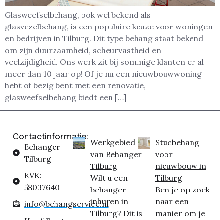
Glasweefselbehang, ook wel bekend als
glasvezelbehang, is een populaire keuze voor woningen
en bedrijven in Tilburg. Dit type behang staat bekend
om zijn duurzaamheid, scheurvastheid en
veelzijdigheid. Ons werk zit bij sommige klanten er al
meer dan 10 jaar op! Of je nu een nieuwbouwwoning
hebt of bezig bent met een renovatie,
glasweefselbehang biedt een […]
Contactinformatie:
Werkgebied
Stucbehang
Behanger
van Behanger
voor
Tilburg
Tilburg
nieuwbouw in
KVK:
Wilt u een
Tilburg
58037640
behanger
Ben je op zoek
inhuren in
naar een
info@behangservice.nl
Tilburg? Dit is
manier om je