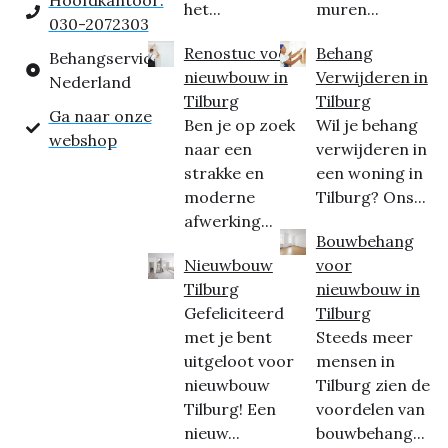
Hoofdkantoor:
het...
muren...
030-2072303
Renostuc voor
Behang
Behangservice
nieuwbouw in
Verwijderen in
Nederland
Tilburg
Tilburg
Ga naar onze
Ben je op zoek
Wil je behang
webshop
naar een
verwijderen in
strakke en
een woning in
moderne
Tilburg? Ons...
afwerking...
Bouwbehang
Nieuwbouw
voor
Tilburg
nieuwbouw in
Gefeliciteerd
Tilburg
met je bent
Steeds meer
uitgeloot voor
mensen in
nieuwbouw
Tilburg zien de
Tilburg! Een
voordelen van
nieuw...
bouwbehang...