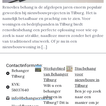
Renovlies behang is de afgelopen jaren enorm populair
geworden bij nieuwbouwprojecten in Tilburg. Het is
namelijk betaalbaar en prachtig om te zien. Voor
woningen en bedrijfspanden in Tilburg biedt
renovliesbehang een perfecte oplossing voor wie op
zoek is naar strakke, naadloze muren zonder het gedoe
van traditioneel stucwerk. Of je nu in een
nieuwbouwwoning in […]
Contactinformatie:
Werkgebied
Stucbehang
Behanger
van Behanger
voor
Tilburg
Tilburg
nieuwbouw in
KVK:
Wilt u een
Tilburg
58037640
behanger
Ben je op zoek
inhuren in
naar een
info@behangservice.nl
Tilburg? Dit is
manier om je