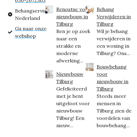
030-2072303
Renostuc voor
Behang
Behangservice
nieuwbouw in
Verwijderen in
Nederland
Tilburg
Tilburg
Ga naar onze
Ben je op zoek
Wil je behang
webshop
naar een
verwijderen in
strakke en
een woning in
moderne
Tilburg? Ons...
afwerking...
Bouwbehang
Nieuwbouw
voor
Tilburg
nieuwbouw in
Gefeliciteerd
Tilburg
met je bent
Steeds meer
uitgeloot voor
mensen in
nieuwbouw
Tilburg zien de
Tilburg! Een
voordelen van
nieuw...
bouwbehang...