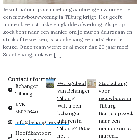
Je wilt natuurlijk scanbehang aanbrengen wanneer je
een nieuwbouwwoning in Tilburg krijgt. Het geeft
namelijk een strakke en gladde afwerking. Als je op
zoek bent naar een manier om je muren duurzaam en
strak af te werken, is scanbehang een uitstekende
keuze. Onze team werkt er al meer dan 20 jaar mee!
Scanbehang, ook wel […]
Contactinformatie:
Werkgebied
Stucbehang
Behanger
van Behanger
voor
Tilburg
Tilburg
nieuwbouw in
KVK:
Wilt u een
Tilburg
58037640
behanger
Ben je op zoek
inhuren in
naar een
info@behangservice.nl
Tilburg? Dit is
manier om je
Hoofdkantoor:
het...
muren...