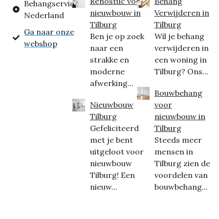
Renostuc voor
Behang
Behangservice
nieuwbouw in
Verwijderen in
Nederland
Tilburg
Tilburg
Ga naar onze
Ben je op zoek
Wil je behang
webshop
naar een
verwijderen in
strakke en
een woning in
moderne
Tilburg? Ons...
afwerking...
Bouwbehang
Nieuwbouw
voor
Tilburg
nieuwbouw in
Gefeliciteerd
Tilburg
met je bent
Steeds meer
uitgeloot voor
mensen in
nieuwbouw
Tilburg zien de
Tilburg! Een
voordelen van
nieuw...
bouwbehang...