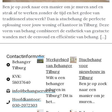
Ben je op zoek naar een manier om je muren snel en
strak af te werken zonder de tijd en het gedoe van
traditioneel stucwerk? Dan is stucbehang de perfecte
oplossing voor jouw woning of kantoor in Tilburg. Deze
vorm van behang combineert de esthetiek van gestucte
wanden met de eenvoud en efficiëntie van behang. […]
Contactinformatie:
Werkgebied
Stucbehang
Behanger
van Behanger
voor
Tilburg
Tilburg
nieuwbouw in
KVK:
Wilt u een
Tilburg
58037640
behanger
Ben je op zoek
inhuren in
naar een
info@behangservice.nl
Tilburg? Dit is
manier om je
Hoofdkantoor:
het...
muren...
030-2072303