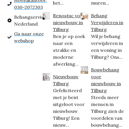
Hoofdkantoor:
het...
muren...
030-2072303
Renostuc voor
Behang
Behangservice
nieuwbouw in
Verwijderen in
Nederland
Tilburg
Tilburg
Ga naar onze
Ben je op zoek
Wil je behang
webshop
naar een
verwijderen in
strakke en
een woning in
moderne
Tilburg? Ons...
afwerking...
Bouwbehang
Nieuwbouw
voor
Tilburg
nieuwbouw in
Gefeliciteerd
Tilburg
met je bent
Steeds meer
uitgeloot voor
mensen in
nieuwbouw
Tilburg zien de
Tilburg! Een
voordelen van
nieuw...
bouwbehang...