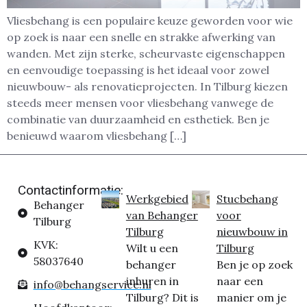
Vliesbehang is een populaire keuze geworden voor wie
op zoek is naar een snelle en strakke afwerking van
wanden. Met zijn sterke, scheurvaste eigenschappen
en eenvoudige toepassing is het ideaal voor zowel
nieuwbouw- als renovatieprojecten. In Tilburg kiezen
steeds meer mensen voor vliesbehang vanwege de
combinatie van duurzaamheid en esthetiek. Ben je
benieuwd waarom vliesbehang […]
Contactinformatie:
Werkgebied
Stucbehang
Behanger
van Behanger
voor
Tilburg
Tilburg
nieuwbouw in
KVK:
Wilt u een
Tilburg
58037640
behanger
Ben je op zoek
inhuren in
naar een
info@behangservice.nl
Tilburg? Dit is
manier om je