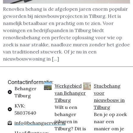
Renovlies behang is de afgelopen jaren enorm populair
geworden bij nieuwbouwprojecten in Tilburg. Het is
namelijk betaalbaar en prachtig om te zien. Voor
woningen en bedrijfspanden in Tilburg biedt
renovliesbehang een perfecte oplossing voor wie op
zoek is naar strakke, naadloze muren zonder het gedoe
van traditioneel stucwerk. Of je nu in een
nieuwbouwwoning in […]
Contactinformatie:
Werkgebied
Stucbehang
Behanger
van Behanger
voor
Tilburg
Tilburg
nieuwbouw in
KVK:
Wilt u een
Tilburg
58037640
behanger
Ben je op zoek
inhuren in
naar een
info@behangservice.nl
Tilburg? Dit is
manier om je