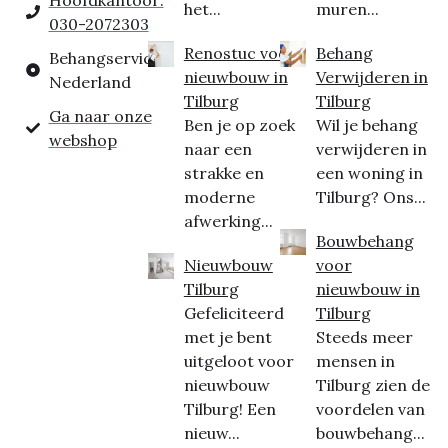
Hoofdkantoor:
het...
muren...
030-2072303
Renostuc voor
Behang
Behangservice
nieuwbouw in
Verwijderen in
Nederland
Tilburg
Tilburg
Ga naar onze
Ben je op zoek
Wil je behang
webshop
naar een
verwijderen in
strakke en
een woning in
moderne
Tilburg? Ons...
afwerking...
Bouwbehang
Nieuwbouw
voor
Tilburg
nieuwbouw in
Gefeliciteerd
Tilburg
met je bent
Steeds meer
uitgeloot voor
mensen in
nieuwbouw
Tilburg zien de
Tilburg! Een
voordelen van
nieuw...
bouwbehang...